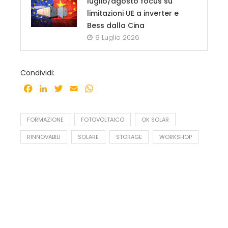
luglio/agosto focus su
limitazioni UE a inverter e
Bess dalla Cina
9 Luglio 2026
Condividi:
Facebook
LinkedIn
Twitter
Email
WhatsApp
FORMAZIONE
FOTOVOLTAICO
OK SOLAR
RINNOVABILI
SOLARE
STORAGE
WORKSHOP