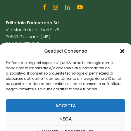
Editoriale Farlastrada Srl
Via Martiri della Libertà, 28
20833 Giussano (MB)
P.I. 06982770965
Gestisci Consenso
Privacy Policy
Per fornire le migliori esperienze, utilizziamo tecnologie come i
Cookie Policy
cookie per memorizzare e/o accedere alle informazioni del
Risorse Aggiuntive
dispositivo. Il consenso a queste tecnologie ci permetterà di
elaborare dati come il comportamento di navigazione o ID unici
su questo sito. Non acconsentire o ritirare il consenso può influire
negativamente su alcune caratteristiche e funzioni.
ACCETTA
NEGA