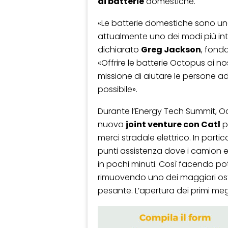
di batterie
domestiche.
«Le batterie domestiche sono u
attualmente uno dei modi più intel
dichiarato
Greg Jackson
, fond
«Offrire le batterie Octopus ai no
missione di aiutare le persone 
possibile».
Durante l’Energy Tech Summit,
nuova
joint venture con Catl
p
merci stradale elettrico. In parti
punti assistenza dove i camion el
in pochi minuti. Così facendo pot
rimuovendo uno dei maggiori ost
pesante. L’apertura dei primi meg