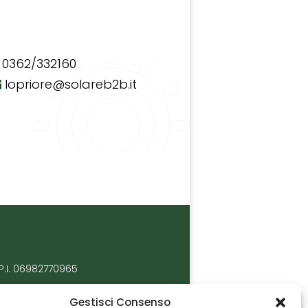
0362/332160
lopriore@solareb2b.it
P.I. 06982770965
Gestisci Consenso