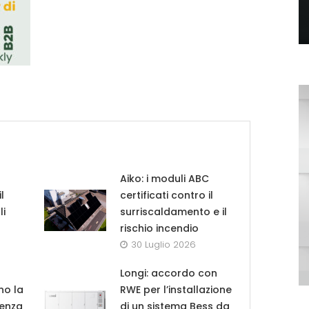
Aiko: i moduli ABC
l
certificati contro il
li
surriscaldamento e il
rischio incendio
30 Luglio 2026
Longi: accordo con
no la
RWE per l’installazione
tenza
di un sistema Bess da