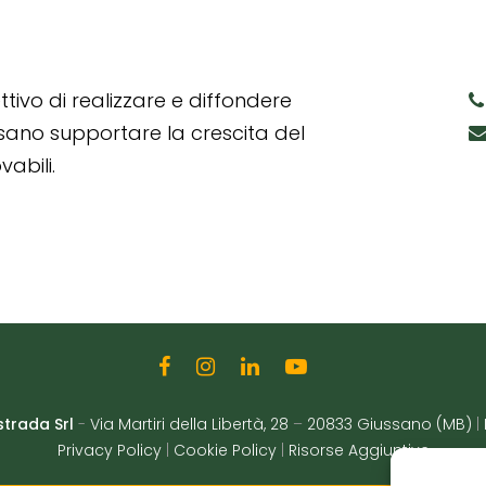
tivo di realizzare e diffondere
ssano supportare la crescita del
abili.
strada Srl
-
Via Martiri della Libertà, 28
–
20833 Giussano (MB)
|
Privacy Policy
|
Cookie Policy
|
Risorse Aggiuntive