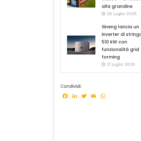
alla grandine
28 Luglio 2026
Sineng lancia un
inverter di strin
510 kW con
funzionalità grid
forming
21 Luglio 2026
Condividi:
Facebook
LinkedIn
Twitter
Email
WhatsApp