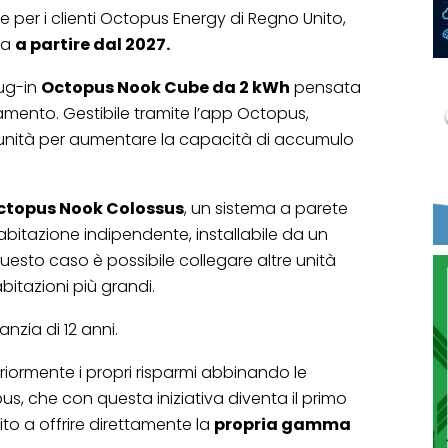
per i clienti Octopus Energy di Regno Unito,
ia
a partire dal 2027.
lug-in
Octopus Nook Cube da 2 kWh
pensata
rtamento. Gestibile tramite l’app Octopus,
i unità per aumentare la capacità di accumulo
ctopus Nook Colossus
, un sistema a parete
bitazione indipendente, installabile da un
uesto caso è possibile collegare altre unità
abitazioni più grandi.
nzia di 12 anni.
riormente i propri risparmi abbinando le
pus, che con questa iniziativa diventa il primo
ito a offrire direttamente la
propria gamma