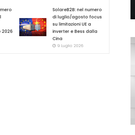
umero
SolareB2B: nel numero
l
di luglio/agosto focus
su limitazioni UE a
e 2026
inverter e Bess dalla
Cina
9 Luglio 2026