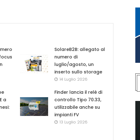
umero
SolareB2B: allegato al
 focus
numero di
in
luglio/agosto, un
inserto sullo storage
14 Luglio 2026
pe
Finder lancia il relè di
UE a
controllo Tipo 70.33,
nesi:
utilizzabile anche su
impianti FV
13 Luglio 2026