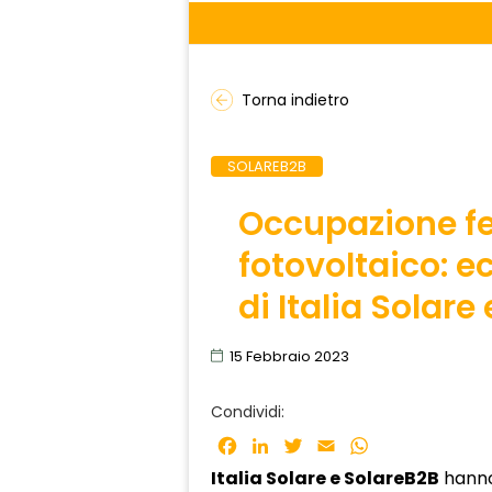
Torna indietro
SOLAREB2B
Occupazione f
fotovoltaico: e
di Italia Solare
15 Febbraio 2023
Condividi:
Facebook
LinkedIn
Twitter
Email
WhatsApp
Italia Solare e SolareB2B
hanno