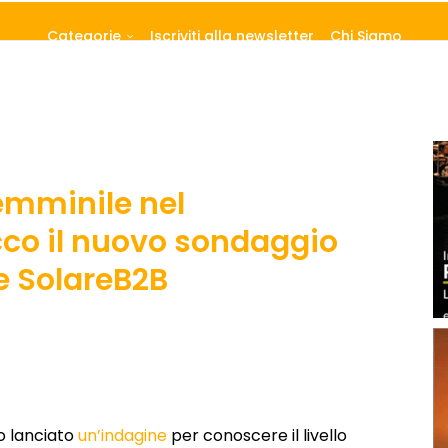
Categorie
Iscriviti alla newsletter
Chi Siamo
emminile nel
cco il nuovo sondaggio
 e SolareB2B
 lanciato
un’indagine
per conoscere il livello