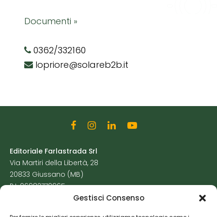
Documenti »
0362/332160
lopriore@solareb2b.it
Editoriale Farlastrada Srl
Via Martiri della Libertà, 28
20833 Giussano (MB)
P.I. 06982770965
Gestisci Consenso
Privacy Policy