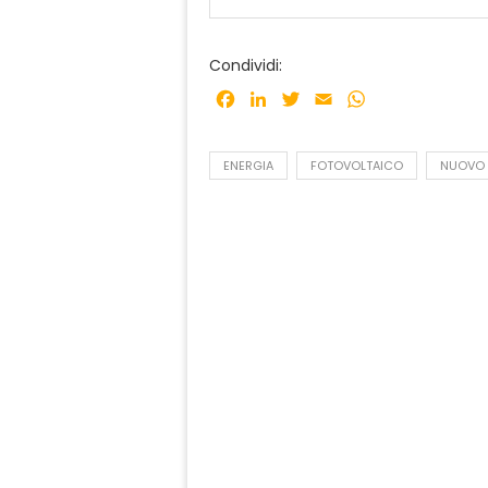
Condividi:
Facebook
LinkedIn
Twitter
Email
WhatsApp
ENERGIA
FOTOVOLTAICO
NUOVO