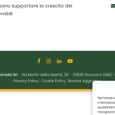
ssano supportare la crescita del
abili.
strada Srl
-
Via Martiri della Libertà, 28
–
20833 Giussano (MB)
|
Privacy Policy
|
Cookie Policy
|
Risorse Aggiuntive
Per fornire
memorizzare
queste tec
navigazione