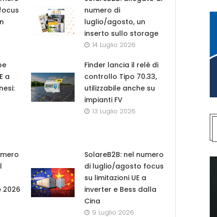
 focus
numero di
in
luglio/agosto, un
inserto sullo storage
14 Luglio 2026
pe
Finder lancia il relè di
UE a
controllo Tipo 70.33,
nesi:
utilizzabile anche su
impianti FV
13 Luglio 2026
umero
SolareB2B: nel numero
l
di luglio/agosto focus
su limitazioni UE a
e 2026
inverter e Bess dalla
Cina
9 Luglio 2026