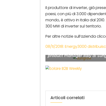
Il produttore di inverter, già pre
paesi, con più di 3.000 dipendenti
mondo, è attivo in Italia dal 2010
300 MW di inverter sul territorio.
Per altre notizie sull’azienda clicc
Da sinistra: Marco Murelli, cou
08/11/2018: Energy3000 distribuis
manager Italy, e Matteo Rocch
product manager Italy di Sun
Articoli correlati