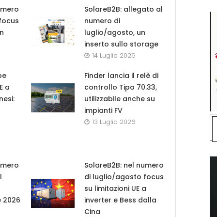
umero
SolareB2B: allegato al
 focus
numero di
in
luglio/agosto, un
inserto sullo storage
14 Luglio 2026
pe
Finder lancia il relè di
UE a
controllo Tipo 70.33,
nesi:
utilizzabile anche su
impianti FV
13 Luglio 2026
umero
SolareB2B: nel numero
l
di luglio/agosto focus
su limitazioni UE a
e 2026
inverter e Bess dalla
Cina