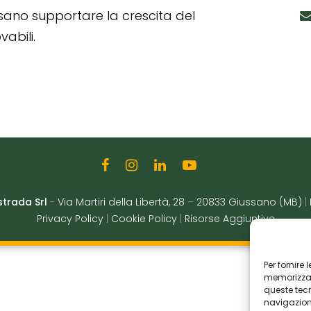
ssano supportare la crescita del
abili.
strada Srl
-
Via Martiri della Libertà, 28
–
20833 Giussano (MB)
|
Privacy Policy
|
Cookie Policy
|
Risorse Aggiuntive
Per fornire
memorizzare
queste tec
navigazione