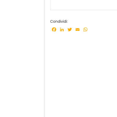
Condividi:
Facebook
LinkedIn
Twitter
Email
WhatsApp