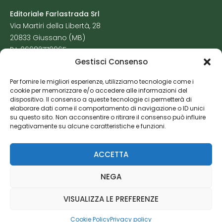
Editoriale Farlastrada Srl
Via Martiri della Libertà, 28
20833 Giussano (MB)
P.I. 06982770965
Gestisci Consenso
Privacy Policy
Per fornire le migliori esperienze, utilizziamo tecnologie come i
Cookie Policy
cookie per memorizzare e/o accedere alle informazioni del
Risorse Aggiuntive
dispositivo. Il consenso a queste tecnologie ci permetterà di
elaborare dati come il comportamento di navigazione o ID unici
su questo sito. Non acconsentire o ritirare il consenso può influire
negativamente su alcune caratteristiche e funzioni.
ACCETTA
NEGA
VISUALIZZA LE PREFERENZE
Cookie Policy
Privacy policy