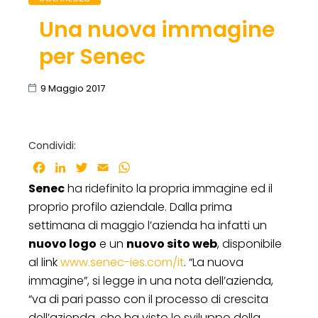
Una nuova immagine
per Senec
9 Maggio 2017
Condividi:
Facebook
LinkedIn
Twitter
Email
WhatsApp
Senec
ha ridefinito la propria immagine ed il
proprio profilo aziendale. Dalla prima
settimana di maggio l’azienda ha infatti un
nuovo logo
e un
nuovo sito web
, disponibile
al link
www.senec-ies.com/it
. “La nuova
immagine”, si legge in una nota dell’azienda,
“va di pari passo con il processo di crescita
dell’azienda, che ha visto lo sviluppo della