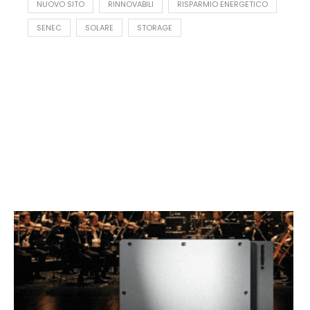
NUOVO SITO
RINNOVABILI
RISPARMIO ENERGETICO
SENEC
SOLARE
STORAGE