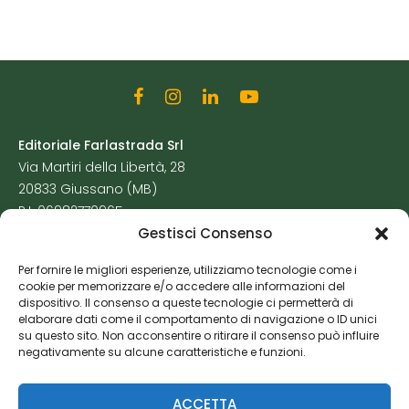
Editoriale Farlastrada Srl
Via Martiri della Libertà, 28
20833 Giussano (MB)
P.I. 06982770965
Gestisci Consenso
Privacy Policy
Per fornire le migliori esperienze, utilizziamo tecnologie come i
Cookie Policy
cookie per memorizzare e/o accedere alle informazioni del
Risorse Aggiuntive
dispositivo. Il consenso a queste tecnologie ci permetterà di
elaborare dati come il comportamento di navigazione o ID unici
su questo sito. Non acconsentire o ritirare il consenso può influire
negativamente su alcune caratteristiche e funzioni.
ACCETTA