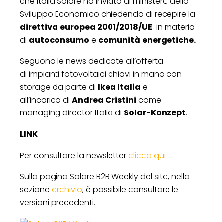
che Italia Solare ha inviato al ministero dello
Sviluppo Economico chiedendo di recepire la
direttiva
europea 2001/2018/UE
in materia
di
autoconsumo
e
comunità
energetiche.
Seguono le news dedicate all’offerta
di impianti fotovoltaici chiavi in mano con
storage da parte di
Ikea Italia
e
all’incarico di
Andrea Cristini
come
managing director Italia di
Solar-Konzept
.
LINK
Per consultare la newsletter
clicca qui
Sulla pagina Solare B2B Weekly del sito, nella
sezione
archivio
, è possibile consultare le
versioni precedenti.