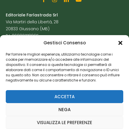
Editoriale Farlastrada Srl
Via Martiri della Libertà, 28
20833 Giussano (MB)
P.I. 06982770965
Gestisci Consenso
Privacy Policy
Per fornire le migliori esperienze, utilizziamo tecnologie come i
Cookie Policy
cookie per memorizzare e/o accedere alle informazioni del
Risorse Aggiuntive
dispositivo. Il consenso a queste tecnologie ci permetterà di
elaborare dati come il comportamento di navigazione o ID unici
su questo sito. Non acconsentire o ritirare il consenso può influire
negativamente su alcune caratteristiche e funzioni.
ACCETTA
NEGA
VISUALIZZA LE PREFERENZE