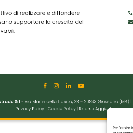
tivo di realizzare e diffondere
ssano supportare la crescita del
abili.
strada Srl
-
Via Martiri della Libertà, 28
–
20833 Giussano (MB)
|
Privacy Policy
|
Cookie Policy
|
Risorse Aggiuntive
Per fornire