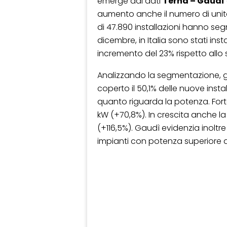
emerge dai dati
Terna – Gaudì
aumento anche il numero di unit
di 47.890 installazioni hanno seg
dicembre, in Italia sono stati ins
incremento del 23% rispetto allo 
Analizzando la segmentazione, gli
coperto il 50,1% delle nuove instal
quanto riguarda la potenza. Forte
kW (+70,8%). In crescita anche l
(+116,5%). Gaudì evidenzia inolt
impianti con potenza superiore al 