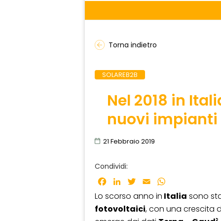
Torna indietro
SOLAREB2B
Nel 2018 in Ital
nuovi impianti 
21 Febbraio 2019
Condividi:
Facebook
LinkedIn
Twitter
Email
WhatsApp
Lo scorso anno in
Italia
sono stat
fotovoltaici
, con una crescita 