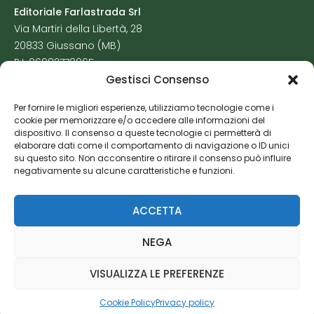
Editoriale Farlastrada Srl
Via Martiri della Libertà, 28
20833 Giussano (MB)
P.I. 06982770965
Gestisci Consenso
Privacy Policy
Per fornire le migliori esperienze, utilizziamo tecnologie come i
Cookie Policy
cookie per memorizzare e/o accedere alle informazioni del
Risorse Aggiuntive
dispositivo. Il consenso a queste tecnologie ci permetterà di
elaborare dati come il comportamento di navigazione o ID unici
su questo sito. Non acconsentire o ritirare il consenso può influire
negativamente su alcune caratteristiche e funzioni.
ACCETTA
NEGA
VISUALIZZA LE PREFERENZE
Cookie Policy
Privacy policy