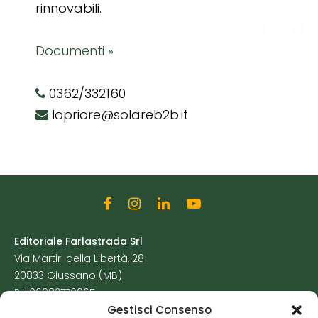
rinnovabili.
Documenti »
0362/332160
lopriore@solareb2b.it
Editoriale Farlastrada Srl
Via Martiri della Libertà, 28
20833 Giussano (MB)
P.I. 06982770965
Gestisci Consenso