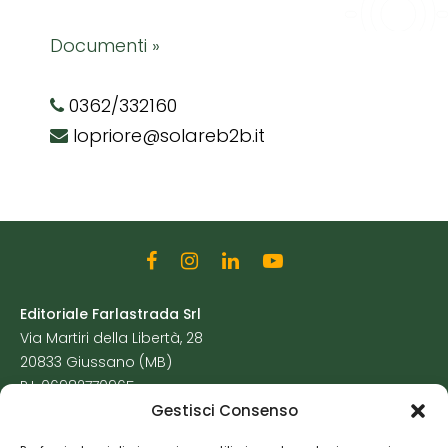
Documenti »
0362/332160
lopriore@solareb2b.it
Editoriale Farlastrada Srl
Via Martiri della Libertà, 28
20833 Giussano (MB)
P.I. 06982770965
Gestisci Consenso
Privacy Policy