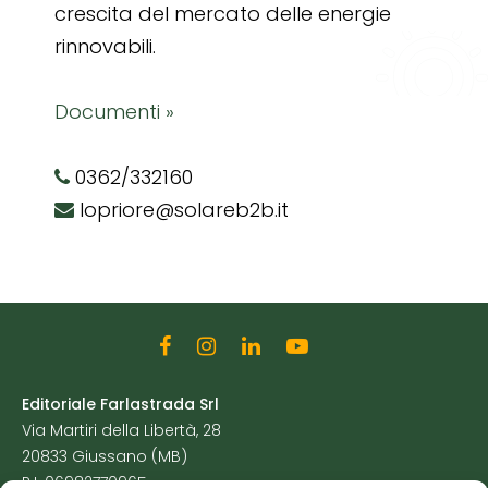
crescita del mercato delle energie
rinnovabili.
Documenti »
0362/332160
lopriore@solareb2b.it
Editoriale Farlastrada Srl
Via Martiri della Libertà, 28
20833 Giussano (MB)
P.I. 06982770965