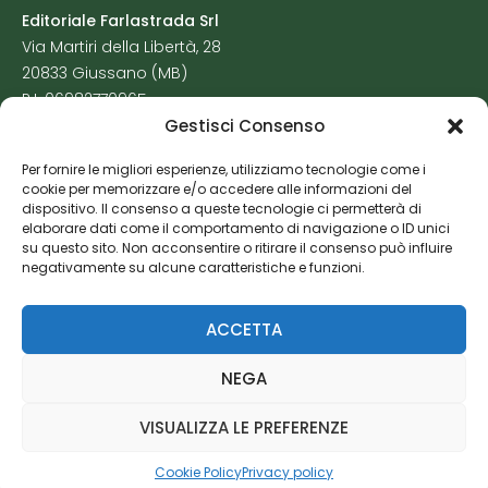
Editoriale Farlastrada Srl
Via Martiri della Libertà, 28
20833 Giussano (MB)
P.I. 06982770965
Gestisci Consenso
Privacy Policy
Per fornire le migliori esperienze, utilizziamo tecnologie come i
Cookie Policy
cookie per memorizzare e/o accedere alle informazioni del
Risorse Aggiuntive
dispositivo. Il consenso a queste tecnologie ci permetterà di
elaborare dati come il comportamento di navigazione o ID unici
su questo sito. Non acconsentire o ritirare il consenso può influire
negativamente su alcune caratteristiche e funzioni.
ACCETTA
NEGA
VISUALIZZA LE PREFERENZE
Cookie Policy
Privacy policy