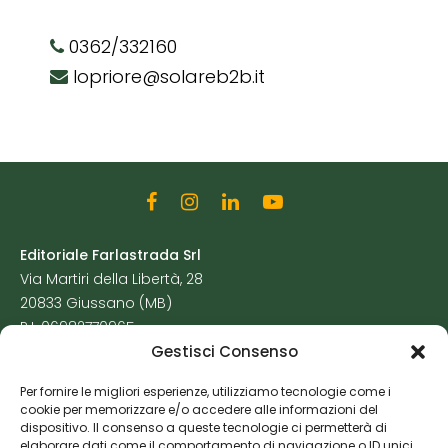
0362/332160
lopriore@solareb2b.it
Editoriale Farlastrada Srl
Via Martiri della Libertà, 28
20833 Giussano (MB)
P.I. 06982770965
Gestisci Consenso
Privacy Policy
Per fornire le migliori esperienze, utilizziamo tecnologie come i
Cookie Policy
cookie per memorizzare e/o accedere alle informazioni del
Risorse Aggiuntive
dispositivo. Il consenso a queste tecnologie ci permetterà di
elaborare dati come il comportamento di navigazione o ID unici