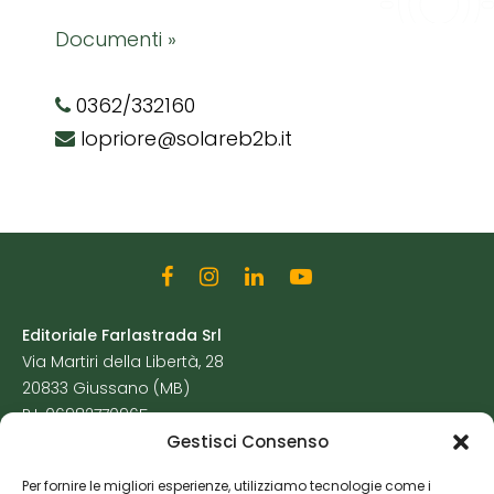
Documenti »
0362/332160
lopriore@solareb2b.it
Editoriale Farlastrada Srl
Via Martiri della Libertà, 28
20833 Giussano (MB)
P.I. 06982770965
Gestisci Consenso
Privacy Policy
Per fornire le migliori esperienze, utilizziamo tecnologie come i
Cookie Policy