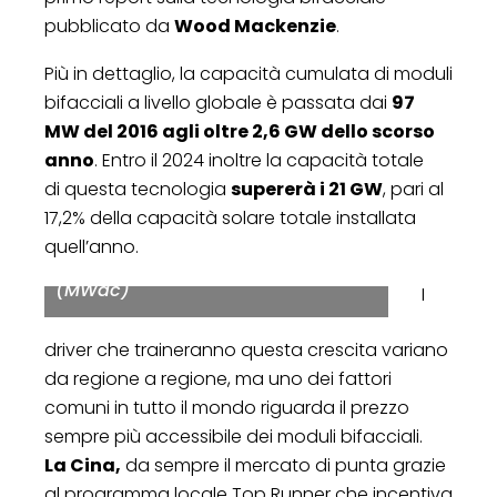
pubblicato da
Wood Mackenzie
.
Più in dettaglio, la capacità cumulata di moduli
bifacciali a livello globale è passata dai
97
MW del 2016 agli oltre 2,6 GW dello scorso
anno
. Entro il 2024 inoltre la capacità totale
di questa tecnologia
supererà i 21 GW
, pari al
17,2% della capacità solare totale installata
Forecast of Global Annual Installed
quell’anno.
Bifacial Solar Capacity, 2019-2024E
(MWdc)
I
driver che traineranno questa crescita variano
da regione a regione, ma uno dei fattori
comuni in tutto il mondo riguarda il prezzo
sempre più accessibile dei moduli bifacciali.
La Cina,
da sempre il mercato di punta grazie
al programma locale Top Runner che incentiva