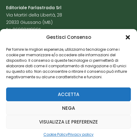
Editoriale Farlastrada Srl
Via Martiri della Libertà, 28
20833 Giussano (MB)
P.I. 06982770965
Gestisci Consenso
Privacy Policy
Per fornire le migliori esperienze, utilizziamo tecnologie come i
Cookie Policy
cookie per memorizzare e/o accedere alle informazioni del
Risorse Aggiuntive
dispositivo. Il consenso a queste tecnologie ci permetterà di
elaborare dati come il comportamento di navigazione o ID unici
su questo sito. Non acconsentire o ritirare il consenso può influire
negativamente su alcune caratteristiche e funzioni.
ACCETTA
NEGA
VISUALIZZA LE PREFERENZE
Cookie Policy
Privacy policy