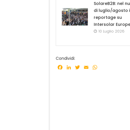
SolareB2B: nel n
di luglio/agosto i
reportage su
Intersolar Europ
10 Luglio 2026
Condividi:
Facebook
LinkedIn
Twitter
Email
WhatsApp