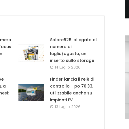
umero
SolareB2B: allegato al
 focus
numero di
in
luglio/agosto, un
inserto sullo storage
14 Luglio 2026
pe
Finder lancia il relè di
UE a
controllo Tipo 70.33,
nesi:
utilizzabile anche su
impianti FV
13 Luglio 2026