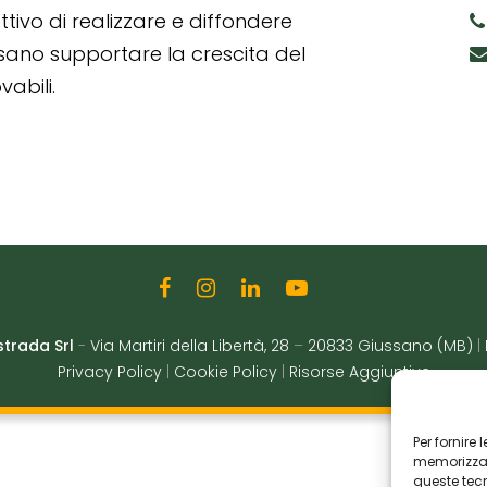
tivo di realizzare e diffondere
ssano supportare la crescita del
abili.
strada Srl
-
Via Martiri della Libertà, 28
–
20833 Giussano (MB)
|
Privacy Policy
|
Cookie Policy
|
Risorse Aggiuntive
Per fornire
memorizzare
queste tec