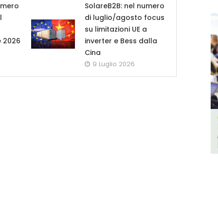
umero
SolareB2B: nel numero
l
di luglio/agosto focus
su limitazioni UE a
e 2026
inverter e Bess dalla
Cina
9 Luglio 2026