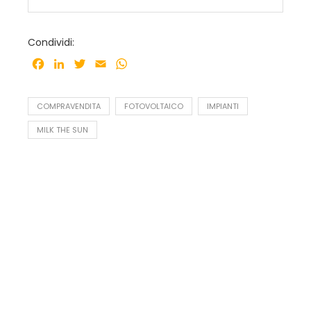
Condividi:
Facebook
LinkedIn
Twitter
Email
WhatsApp
COMPRAVENDITA
FOTOVOLTAICO
IMPIANTI
MILK THE SUN