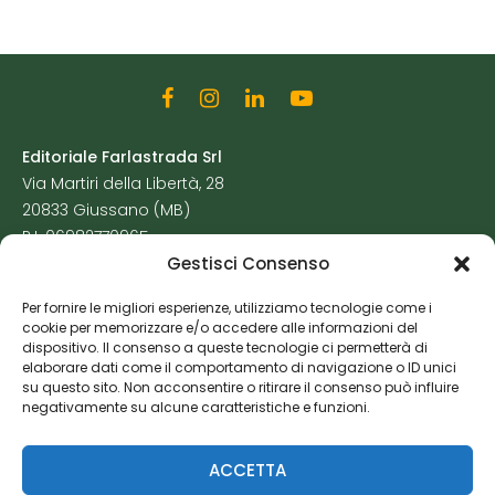
Editoriale Farlastrada Srl
Via Martiri della Libertà, 28
20833 Giussano (MB)
P.I. 06982770965
Gestisci Consenso
Privacy Policy
Per fornire le migliori esperienze, utilizziamo tecnologie come i
Cookie Policy
cookie per memorizzare e/o accedere alle informazioni del
Risorse Aggiuntive
dispositivo. Il consenso a queste tecnologie ci permetterà di
elaborare dati come il comportamento di navigazione o ID unici
su questo sito. Non acconsentire o ritirare il consenso può influire
negativamente su alcune caratteristiche e funzioni.
ACCETTA