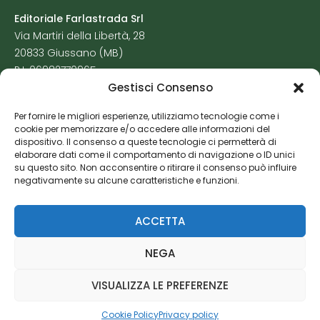
Editoriale Farlastrada Srl
Via Martiri della Libertà, 28
20833 Giussano (MB)
P.I. 06982770965
Gestisci Consenso
Privacy Policy
Per fornire le migliori esperienze, utilizziamo tecnologie come i
Cookie Policy
cookie per memorizzare e/o accedere alle informazioni del
Risorse Aggiuntive
dispositivo. Il consenso a queste tecnologie ci permetterà di
elaborare dati come il comportamento di navigazione o ID unici
su questo sito. Non acconsentire o ritirare il consenso può influire
negativamente su alcune caratteristiche e funzioni.
ACCETTA
NEGA
VISUALIZZA LE PREFERENZE
Cookie Policy
Privacy policy