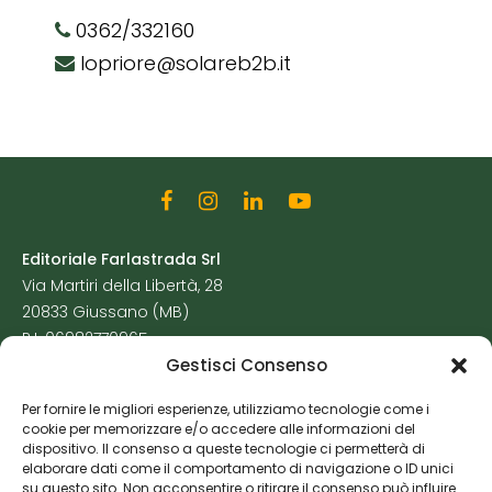
0362/332160
lopriore@solareb2b.it
Editoriale Farlastrada Srl
Via Martiri della Libertà, 28
20833 Giussano (MB)
P.I. 06982770965
Gestisci Consenso
Privacy Policy
Per fornire le migliori esperienze, utilizziamo tecnologie come i
Cookie Policy
cookie per memorizzare e/o accedere alle informazioni del
Risorse Aggiuntive
dispositivo. Il consenso a queste tecnologie ci permetterà di
elaborare dati come il comportamento di navigazione o ID unici
su questo sito. Non acconsentire o ritirare il consenso può influire