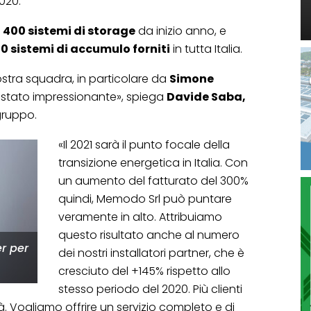
020.
e
400 sistemi di storage
da inizio anno, e
0 sistemi di accumulo forniti
in tutta Italia.
nostra squadra, in particolare da
Simone
è stato impressionante», spiega
Davide Saba,
gruppo.
«Il 2021 sarà il punto focale della
transizione energetica in Italia. Con
un aumento del fatturato del 300%
quindi, Memodo Srl può puntare
veramente in alto. Attribuiamo
questo risultato anche al numero
r per
dei nostri installatori partner, che è
cresciuto del +145% rispetto allo
stesso periodo del 2020. Più clienti
à. Vogliamo offrire un servizio completo e di