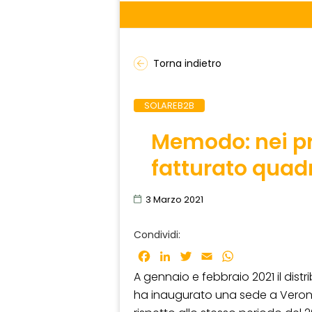
Torna indietro
SOLAREB2B
Memodo: nei pr
fatturato quad
3 Marzo 2021
Condividi:
Facebook
LinkedIn
Twitter
Email
WhatsApp
A gennaio e febbraio 2021 il dist
ha inaugurato una sede a Verona,