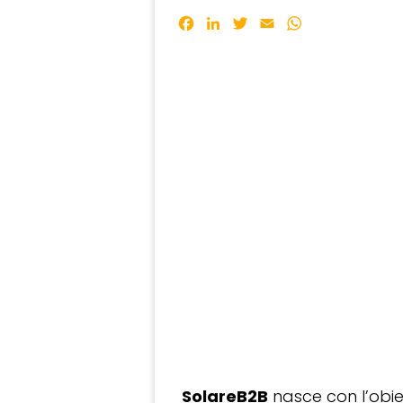
Facebook
LinkedIn
Twitter
Email
WhatsApp
SolareB2B
nasce con l’obiet