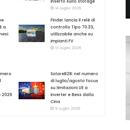
inserto sullo storage
14 Luglio 2026
pe
Finder lancia il relè di
UE a
controllo Tipo 70.33,
nesi:
utilizzabile anche su
impianti FV
13 Luglio 2026
umero
SolareB2B: nel numero
l
di luglio/agosto focus
su limitazioni UE a
e 2026
inverter e Bess dalla
Cina
9 Luglio 2026