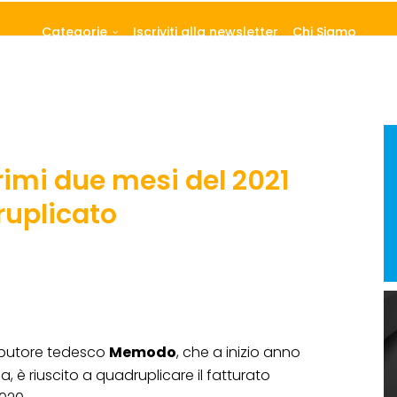
Categorie
Iscriviti alla newsletter
Chi Siamo
imi due mesi del 2021
ruplicato
ributore tedesco
Memodo
, che a inizio anno
 è riuscito a quadruplicare il fatturato