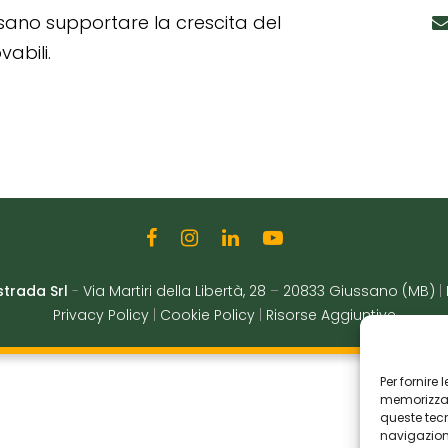
ssano supportare la crescita del
abili.
strada Srl
-
Via Martiri della Libertà, 28
–
20833 Giussano (MB)
|
Privacy Policy
|
Cookie Policy
|
Risorse Aggiuntive
Per fornire
memorizzare
queste tec
navigazione