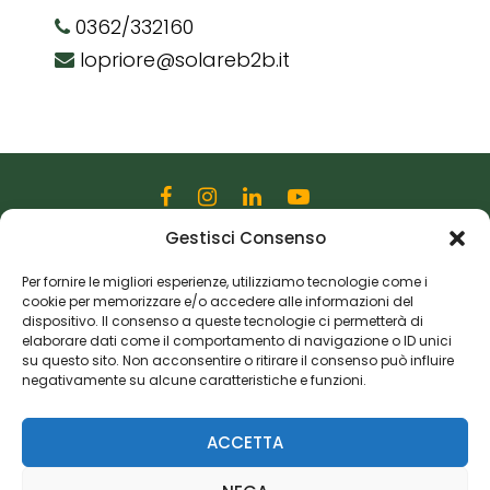
0362/332160
lopriore@solareb2b.it
Gestisci Consenso
Editoriale Farlastrada Srl
Via Martiri della Libertà, 28
Per fornire le migliori esperienze, utilizziamo tecnologie come i
cookie per memorizzare e/o accedere alle informazioni del
20833 Giussano (MB)
dispositivo. Il consenso a queste tecnologie ci permetterà di
P.I. 06982770965
elaborare dati come il comportamento di navigazione o ID unici
su questo sito. Non acconsentire o ritirare il consenso può influire
negativamente su alcune caratteristiche e funzioni.
Privacy Policy
Cookie Policy
Risorse Aggiuntive
ACCETTA