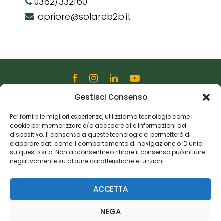
0362/332160
lopriore@solareb2b.it
Gestisci Consenso
Editoriale Farlastrada Srl
Via Martiri della Libertà, 28
Per fornire le migliori esperienze, utilizziamo tecnologie come i
cookie per memorizzare e/o accedere alle informazioni del
20833 Giussano (MB)
dispositivo. Il consenso a queste tecnologie ci permetterà di
P.I. 06982770965
elaborare dati come il comportamento di navigazione o ID unici
su questo sito. Non acconsentire o ritirare il consenso può influire
negativamente su alcune caratteristiche e funzioni.
Privacy Policy
Cookie Policy
Risorse Aggiuntive
ACCETTA
NEGA