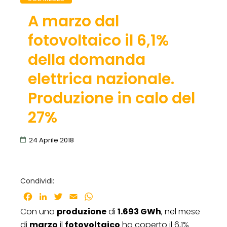
A marzo dal
fotovoltaico il 6,1%
della domanda
elettrica nazionale.
Produzione in calo del
27%
24 Aprile 2018
Condividi:
Facebook
LinkedIn
Twitter
Email
WhatsApp
Con una
produzione
di
1.693 GWh
, nel mese
di
marzo
il
fotovoltaico
ha coperto il 6,1%