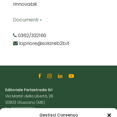
rinnovabili.
Documenti »
0362/332160
lopriore@solareb2b.it
Editoriale Farlastrada Srl
Via Martiri della Libertà, 28
20833 Giussano (MB)
P.I. 06982770965
Gestisci Consenso