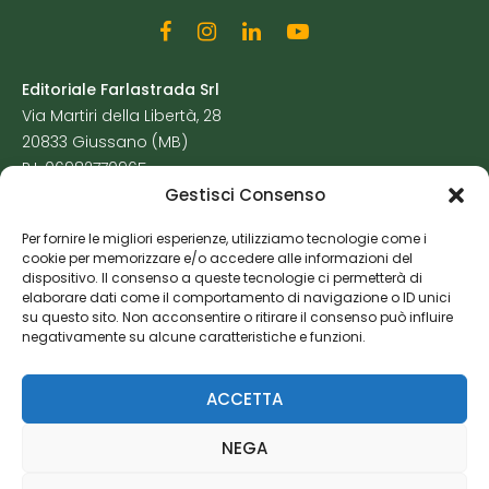
Editoriale Farlastrada Srl
Via Martiri della Libertà, 28
20833 Giussano (MB)
P.I. 06982770965
Gestisci Consenso
Privacy Policy
Per fornire le migliori esperienze, utilizziamo tecnologie come i
Cookie Policy
cookie per memorizzare e/o accedere alle informazioni del
Risorse Aggiuntive
dispositivo. Il consenso a queste tecnologie ci permetterà di
elaborare dati come il comportamento di navigazione o ID unici
su questo sito. Non acconsentire o ritirare il consenso può influire
negativamente su alcune caratteristiche e funzioni.
ACCETTA
NEGA