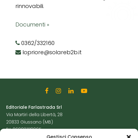
rinnovabili.
Documenti »
0362/332160
lopriore@solareb2b.it
Editoriale Farlastrada Srl
Via Martiri della Libertà, 28
20833 Giussano (MB)
P.I. 06982770965
Gestisci Consenso