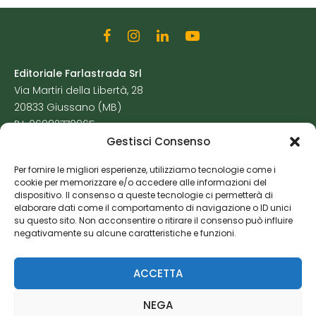
Editoriale Farlastrada Srl
Via Martiri della Libertà, 28
20833 Giussano (MB)
P.I. 06982770965
Gestisci Consenso
Privacy Policy
Per fornire le migliori esperienze, utilizziamo tecnologie come i
Cookie Policy
cookie per memorizzare e/o accedere alle informazioni del
Risorse Aggiuntive
dispositivo. Il consenso a queste tecnologie ci permetterà di
elaborare dati come il comportamento di navigazione o ID unici
su questo sito. Non acconsentire o ritirare il consenso può influire
negativamente su alcune caratteristiche e funzioni.
ACCETTA
NEGA