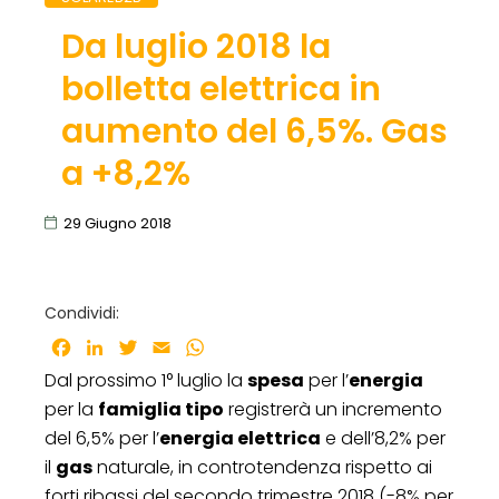
Da luglio 2018 la
bolletta elettrica in
aumento del 6,5%. Gas
a +8,2%
29 Giugno 2018
Condividi:
Facebook
LinkedIn
Twitter
Email
WhatsApp
Dal prossimo 1° luglio la
spesa
per l’
energia
per la
famiglia tipo
registrerà un incremento
del 6,5% per l’
energia elettrica
e dell’8,2% per
il
gas
naturale, in controtendenza rispetto ai
forti ribassi del secondo trimestre 2018 (-8% per