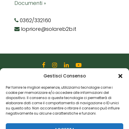
Documenti »
0362/332160
lopriore@solareb2b.it
Gestisci Consenso
Editoriale Farlastrada Srl
Via Martiri della Libertà, 28
Per fornire le migliori esperienze, utilizziamo tecnologie come i
cookie per memorizzare e/o accedere alle informazioni del
20833 Giussano (MB)
dispositivo. Il consenso a queste tecnologie ci permetterà di
P.I. 06982770965
elaborare dati come il comportamento di navigazione o ID unici
su questo sito. Non acconsentire o ritirare il consenso può influire
negativamente su alcune caratteristiche e funzioni.
Privacy Policy
Cookie Policy
Risorse Aggiuntive