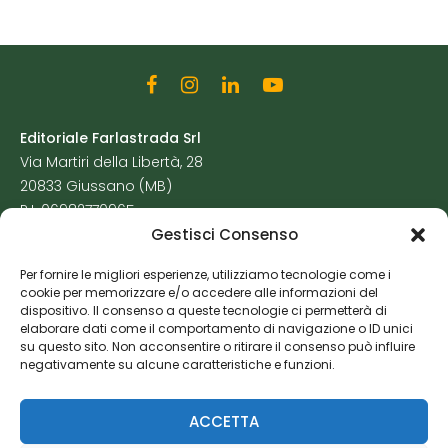
Editoriale Farlastrada Srl
Via Martiri della Libertà, 28
20833 Giussano (MB)
P.I. 06982770965
Gestisci Consenso
Privacy Policy
Per fornire le migliori esperienze, utilizziamo tecnologie come i
Cookie Policy
cookie per memorizzare e/o accedere alle informazioni del
Risorse Aggiuntive
dispositivo. Il consenso a queste tecnologie ci permetterà di
elaborare dati come il comportamento di navigazione o ID unici
su questo sito. Non acconsentire o ritirare il consenso può influire
negativamente su alcune caratteristiche e funzioni.
ACCETTA