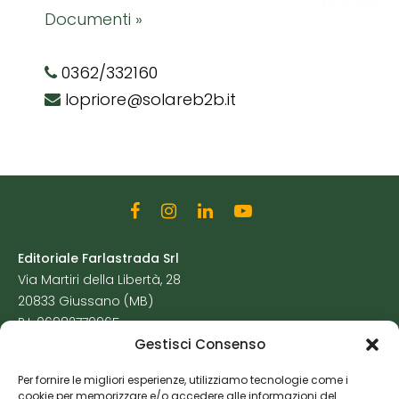
Documenti »
0362/332160
lopriore@solareb2b.it
Editoriale Farlastrada Srl
Via Martiri della Libertà, 28
20833 Giussano (MB)
P.I. 06982770965
Gestisci Consenso
Privacy Policy
Per fornire le migliori esperienze, utilizziamo tecnologie come i
Cookie Policy
cookie per memorizzare e/o accedere alle informazioni del