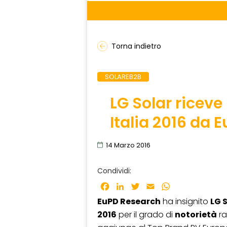
Torna indietro
SOLAREB2B
LG Solar riceve
Italia 2016 da 
14 Marzo 2016
Condividi:
Facebook
LinkedIn
Twitter
Email
WhatsApp
EuPD Research
ha insignito
LG 
2016
per il grado di
notorietà
ra