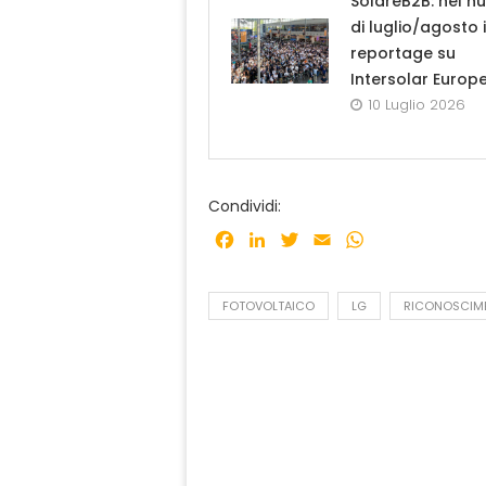
SolareB2B: nel n
di luglio/agosto i
reportage su
Intersolar Europ
10 Luglio 2026
Condividi:
Facebook
LinkedIn
Twitter
Email
WhatsApp
FOTOVOLTAICO
LG
RICONOSCIM