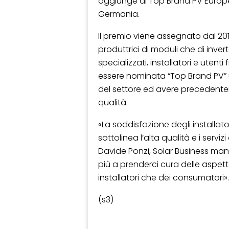
aggiunge al Top Brand PV Europe 
Germania.
Il premio viene assegnato dal 201
produttrici di moduli che di invert
specializzati, installatori e uten
essere nominata “Top Brand PV” u
del settore ed avere precedent
qualità.
«La soddisfazione degli installato
sottolinea l’alta qualità e i servi
Davide Ponzi, Solar Business mana
più a prenderci cura delle aspett
installatori che dei consumatori».
(s3)