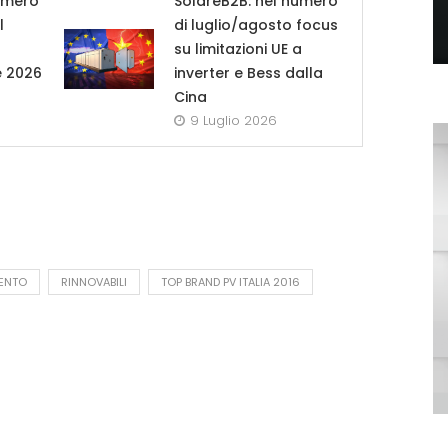
umero
SolareB2B: nel numero
l
di luglio/agosto focus
su limitazioni UE a
e 2026
inverter e Bess dalla
Cina
9 Luglio 2026
ENTO
RINNOVABILI
TOP BRAND PV ITALIA 2016