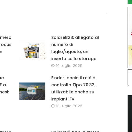
umero
SolareB2B: allegato al
 focus
numero di
in
luglio/agosto, un
inserto sullo storage
14 Luglio 2026
pe
Finder lancia il relè di
UE a
controllo Tipo 70.33,
nesi:
utilizzabile anche su
impianti FV
13 Luglio 2026