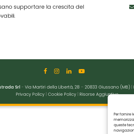
ssano supportare la crescita del
abili.
strada Srl
-
Via Martiri della Libertà, 28
–
20833 Giussano (MB)
|
Privacy Policy
|
Cookie Policy
|
Risorse Aggiuntive
Per fornire
memorizzare
queste tec
navigazione