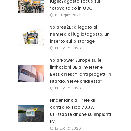
luglio/agosto focus sul
fotovoltaico in GDO
16 Luglio 2026
SolareB2B: allegato al
numero di luglio/agosto, un
inserto sullo storage
14 Luglio 2026
SolarPower Europe sulle
limitazioni UE a inverter e
Bess cinesi: “Tanti progetti in
ritardo. Serve chiarezza”
14 Luglio 2026
Finder lancia il relè di
controllo Tipo 70.33,
utilizzabile anche su impianti
FV
13 Luglio 2026