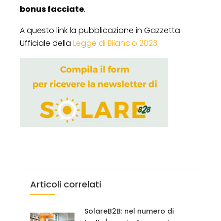
bonus facciate
.
A questo link la pubblicazione in Gazzetta
Ufficiale della
Legge di Bilancio 2023.
Articoli correlati
SolareB2B: nel numero di