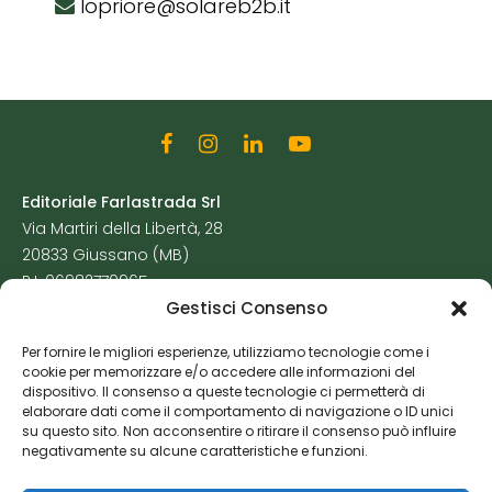
lopriore@solareb2b.it
Editoriale Farlastrada Srl
Via Martiri della Libertà, 28
20833 Giussano (MB)
P.I. 06982770965
Gestisci Consenso
Privacy Policy
Per fornire le migliori esperienze, utilizziamo tecnologie come i
Cookie Policy
cookie per memorizzare e/o accedere alle informazioni del
Risorse Aggiuntive
dispositivo. Il consenso a queste tecnologie ci permetterà di
elaborare dati come il comportamento di navigazione o ID unici
su questo sito. Non acconsentire o ritirare il consenso può influire
negativamente su alcune caratteristiche e funzioni.