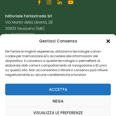
Editoriale Farlastrada Srl
Via Martiri della Libertà, 28
20833 Giussano (MB)
P.I. 06982770965
Gestisci Consenso
Privacy Policy
Per fornire le migliori esperienze, utilizziamo tecnologie come i
Cookie Policy
cookie per memorizzare e/o accedere alle informazioni del
Risorse Aggiuntive
dispositivo. Il consenso a queste tecnologie ci permetterà di
elaborare dati come il comportamento di navigazione o ID unici
su questo sito. Non acconsentire o ritirare il consenso può influire
negativamente su alcune caratteristiche e funzioni.
ACCETTA
NEGA
VISUALIZZA LE PREFERENZE