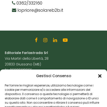
0362/332160
lopriore@solareb2b.it
Editoriale Farlastrada Srl
Via Martiri della Libertà, 28
20833 Giussano (MB)
P.I. 06982770965
Gestisci Consenso
Privacy Policy
Per fornire le migliori esperienze, utilizziamo tecnologie come i
Cookie Policy
cookie per memorizzare e/o accedere alle informazioni del
Risorse Aggiuntive
dispositivo. Il consenso a queste tecnologie ci permetterà di
elaborare dati come il comportamento di navigazione o ID unici
su questo sito. Non acconsentire o ritirare il consenso può influire
negativamente su alcune caratteristiche e funzioni.