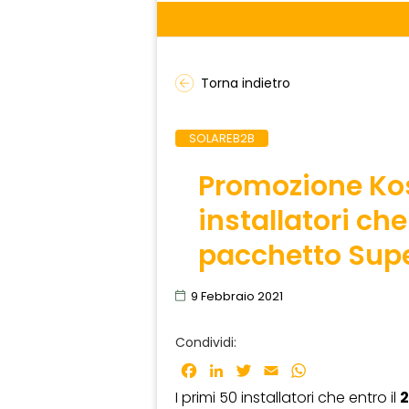
Torna indietro
SOLAREB2B
Promozione Kost
installatori ch
pacchetto Sup
9 Febbraio 2021
Condividi:
Facebook
LinkedIn
Twitter
Email
WhatsApp
I primi 50 installatori che entro il
2