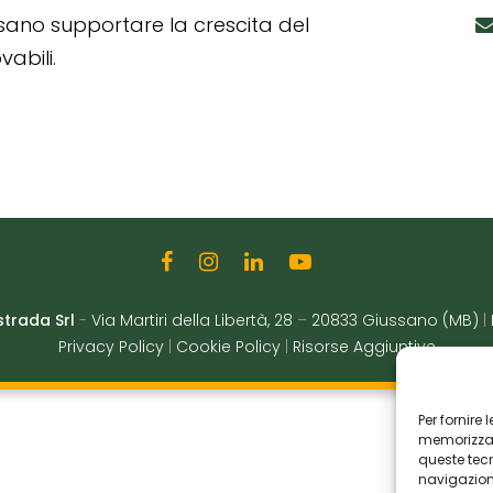
ssano supportare la crescita del
abili.
strada Srl
-
Via Martiri della Libertà, 28
–
20833 Giussano (MB)
|
Privacy Policy
|
Cookie Policy
|
Risorse Aggiuntive
Per fornire
memorizzare
queste tec
navigazione