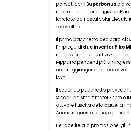
pensati per il
Superbonus
e div
riceveranno in omaggio un iPad 
lanciata da Kostal Solar Electric I
fotovoltaici.
Il primo pacchetto dedicato al S
l’impiego di
due inverter Piko MP
relativo codice di attivazione. In
Mppt indipendenti più un ingresso
così̀ raggiungere una potenza fo
kWh.
Il secondo pacchetto prevede l
2
con uno smart meter Ksem e il r
attivare l’uscita della batteria 
Anche in questo caso, è possibil
Per aderire alla promozione, gli 