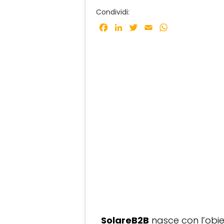
Condividi:
Facebook
LinkedIn
Twitter
Email
WhatsApp
SolareB2B
nasce con l’obiet