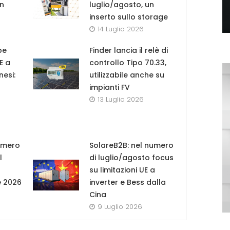
in
luglio/agosto, un
inserto sullo storage
14 Luglio 2026
pe
Finder lancia il relè di
UE a
controllo Tipo 70.33,
nesi:
utilizzabile anche su
impianti FV
13 Luglio 2026
umero
SolareB2B: nel numero
l
di luglio/agosto focus
su limitazioni UE a
e 2026
inverter e Bess dalla
Cina
9 Luglio 2026