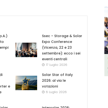
p.A.)
Ssec – Storage & Solar
tto
Expo Conference
tempi
(Vicenza, 22 e 23
settembre): ecco i sei
eventi centrali
17 Luglio 2026
di
Solar Star of Italy
2026: al via le
rter e
votazioni
e
6 Luglio 2026
Solar
Intersolar 2026: