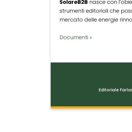
SolareB2B
nasce con l’obiet
strumenti editoriali che po
mercato delle energie rinnov
Documenti »
Editoriale Farla