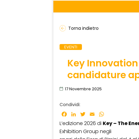
Torna indietro
EVENTI
Key Innovation 
candidature ape
17 Novembre 2025
Condividi:
Facebook
LinkedIn
Twitter
Email
WhatsApp
L’edizione 2026 di
Key – The Ene
Exhibition Group negli