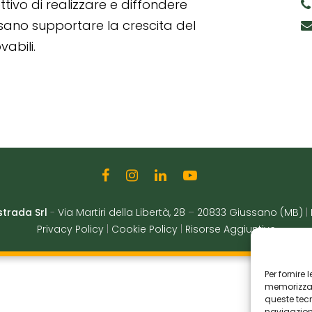
tivo di realizzare e diffondere
ssano supportare la crescita del
abili.
strada Srl
-
Via Martiri della Libertà, 28
–
20833 Giussano (MB)
|
Privacy Policy
|
Cookie Policy
|
Risorse Aggiuntive
Per fornire
memorizzare
queste tec
navigazione