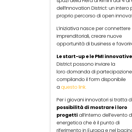
spazi della Fiera di Rimini dal 4
dell’Innovation District: un inte
proprio percorso di open innovat
L’iniziativa nasce per connettere 
imprenditoriali, creare nuove
opportunità di business e favorire
Le start-up e le PMI innovativ
District possono inviare la
loro domanda di partecipazione e
compilando il form disponibile
a
questo link.
Per i giovani innovatori si tratta
possibilità di mostrare i loro
progetti
all’interno dell’evento d
energetica che è il punto di
riferimento in Europa e nel baci