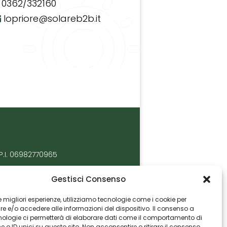
0362/332160
lopriore@solareb2b.it
P.I. 06982770965
Gestisci Consenso
 le migliori esperienze, utilizziamo tecnologie come i cookie per
 e/o accedere alle informazioni del dispositivo. Il consenso a
nologie ci permetterà di elaborare dati come il comportamento di
 o ID unici su questo sito. Non acconsentire o ritirare il consenso