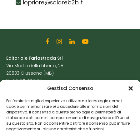
lopriore@solareb2b.it
Editoriale Farlastrada Srl
Via Martiri della Libertà, 28
20833 Giussano (MB)
P.I. 06982770965
Gestisci Consenso
Privacy Policy
Per fornire le migliori esperienze, utilizziamo tecnologie come i
Cookie Policy
cookie per memorizzare e/o accedere alle informazioni del
Risorse Aggiuntive
dispositivo. Il consenso a queste tecnologie ci permetterà di
elaborare dati come il comportamento di navigazione o ID unici
su questo sito. Non acconsentire o ritirare il consenso può influire
negativamente su alcune caratteristiche e funzioni.