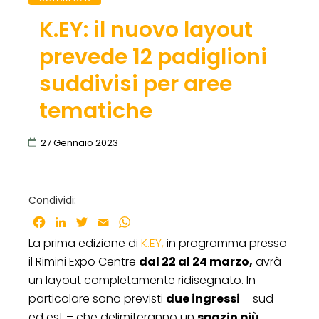
K.EY: il nuovo layout
prevede 12 padiglioni
suddivisi per aree
tematiche
27 Gennaio 2023
Condividi:
Facebook
LinkedIn
Twitter
Email
WhatsApp
La prima edizione di
K.EY,
in programma presso
il Rimini Expo Centre
dal 22 al 24 marzo,
avrà
un layout completamente ridisegnato. In
particolare sono previsti
due ingressi
– sud
ed est – che delimiteranno un
spazio più