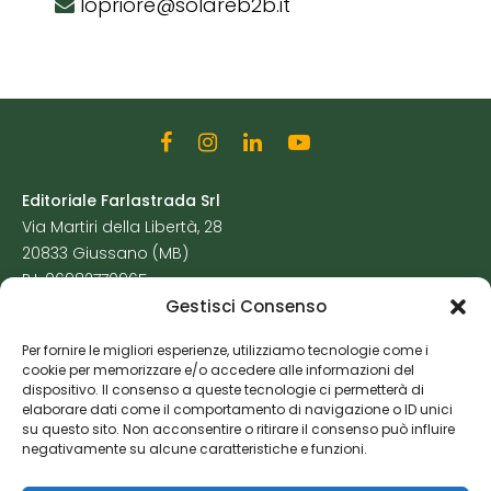
lopriore@solareb2b.it
Editoriale Farlastrada Srl
Via Martiri della Libertà, 28
20833 Giussano (MB)
P.I. 06982770965
Gestisci Consenso
Privacy Policy
Per fornire le migliori esperienze, utilizziamo tecnologie come i
Cookie Policy
cookie per memorizzare e/o accedere alle informazioni del
Risorse Aggiuntive
dispositivo. Il consenso a queste tecnologie ci permetterà di
elaborare dati come il comportamento di navigazione o ID unici
su questo sito. Non acconsentire o ritirare il consenso può influire
negativamente su alcune caratteristiche e funzioni.