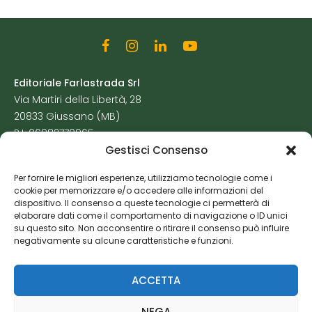
Editoriale Farlastrada Srl
Via Martiri della Libertà, 28
20833 Giussano (MB)
P.I. 06982770965
Gestisci Consenso
Privacy Policy
Per fornire le migliori esperienze, utilizziamo tecnologie come i
Cookie Policy
cookie per memorizzare e/o accedere alle informazioni del
Risorse Aggiuntive
dispositivo. Il consenso a queste tecnologie ci permetterà di
elaborare dati come il comportamento di navigazione o ID unici
su questo sito. Non acconsentire o ritirare il consenso può influire
negativamente su alcune caratteristiche e funzioni.
ACCETTA
NEGA