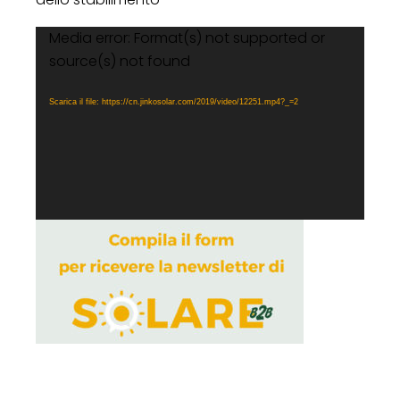
Media error: Format(s) not supported or
Video
source(s) not found
Player
Scarica il file: https://cn.jinkosolar.com/2019/video/12251.mp4?_=2