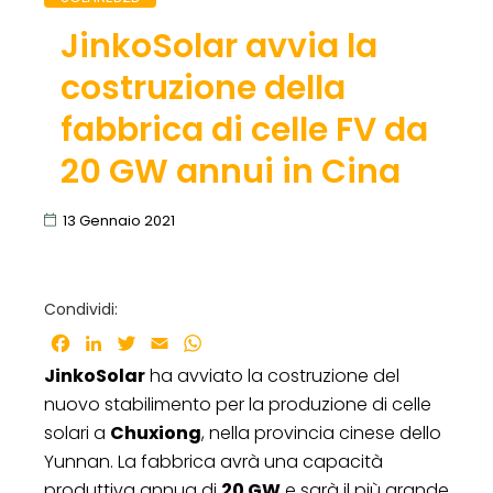
JinkoSolar avvia la
costruzione della
fabbrica di celle FV da
20 GW annui in Cina
13 Gennaio 2021
Condividi:
Facebook
LinkedIn
Twitter
Email
WhatsApp
JinkoSolar
ha avviato la costruzione del
nuovo stabilimento per la produzione di celle
solari a
Chuxiong
, nella provincia cinese dello
Yunnan. La fabbrica avrà una capacità
produttiva annua di
20 GW
e sarà il più grande