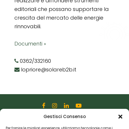
realizzare e diffondere strumenti
editoriali che possano supportare la
crescita del mercato delle energie
rinnovabili.
Documenti »
0362/332160
lopriore@solareb2b.it
Gestisci Consenso
Editoriale Farlastrada Srl
Via Martiri della Libertà, 28
Per fornire le migliori esperienze, utilizziamo tecnologie come i