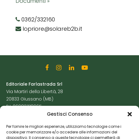
Documenti »
0362/332160
lopriore@solareb2b.it
Editoriale Farlastrada Srl
Via Martiri della Libertà, 28
20833 Giussano (MB)
P.I. 06982770965
Gestisci Consenso
Privacy Policy
Per fornire le migliori esperienze, utilizziamo tecnologie come i
Cookie Policy
cookie per memorizzare e/o accedere alle informazioni del
Risorse Aggiuntive
dispositivo. Il consenso a queste tecnologie ci permetterà di