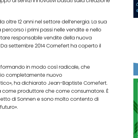
luppo di servizi innovativi basati sulla creazione
 oltre 12 anni nel settore dell’energia. La sua
 percorso i primi passi nelle vendite e nello
entare responsabile vendite della nuova
12. Da settembre 2014 Cornefert ha coperto il
rasformando in modo così radicale, che
cio completamente nuovo
ico», ha dichiarato Jean-Baptiste Cornefert.
e, sia come produttore che come consumatore. È
rogetto di Sonnen e sono molto contento di
futuro».