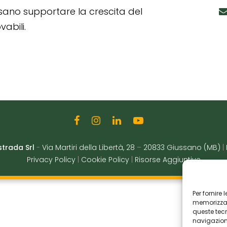
ssano supportare la crescita del
abili.
strada Srl
-
Via Martiri della Libertà, 28
–
20833 Giussano (MB)
|
Privacy Policy
|
Cookie Policy
|
Risorse Aggiuntive
Per fornire
memorizzare
queste tec
navigazione