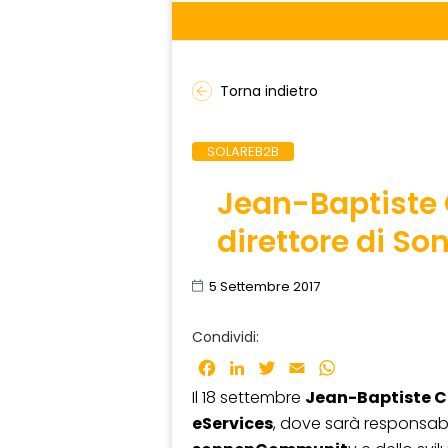
Torna indietro
SOLAREB2B
Jean-Baptiste C
direttore di So
5 Settembre 2017
Condividi:
Facebook
LinkedIn
Twitter
Email
WhatsApp
Il 18 settembre
Jean-Baptiste C
eServices
, dove sarà responsab