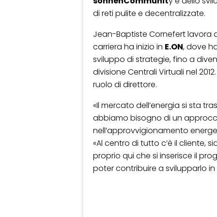
sonnenCommunit
y e dello svi
di reti pulite e decentralizzate.
Jean-Baptiste Cornefert lavora da
carriera ha inizio in
E.ON
, dove ha
sviluppo di strategie, fino a div
divisione Centrali Virtuali nel 20
ruolo di direttore.
«Il mercato dell’energia si sta t
abbiamo bisogno di un approc
nell’approvvigionamento energet
«Al centro di tutto c’è il client
proprio qui che si inserisce il p
poter contribuire a svilupparlo in 