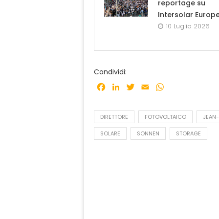
reportage su
Intersolar Europ
10 Luglio 2026
Condividi:
Facebook
LinkedIn
Twitter
Email
WhatsApp
DIRETTORE
FOTOVOLTAICO
JEAN-
SOLARE
SONNEN
STORAGE