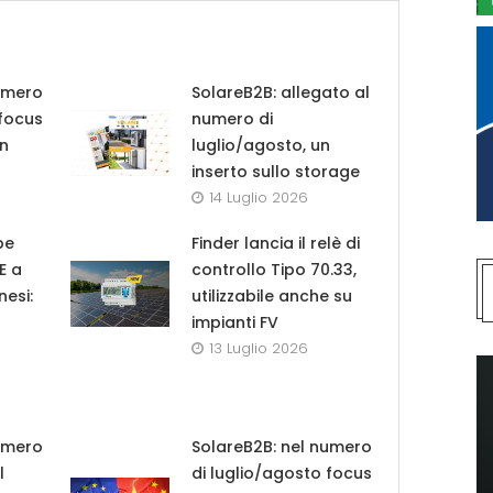
umero
SolareB2B: allegato al
 focus
numero di
in
luglio/agosto, un
inserto sullo storage
14 Luglio 2026
pe
Finder lancia il relè di
UE a
controllo Tipo 70.33,
nesi:
utilizzabile anche su
impianti FV
13 Luglio 2026
umero
SolareB2B: nel numero
l
di luglio/agosto focus