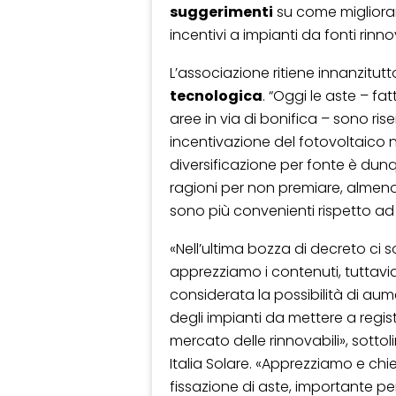
suggerimenti
su come migliorar
incentivi a impianti da fonti rinnov
L’associazione ritiene innanzitu
tecnologica
. “Oggi le aste – fa
aree in via di bonifica – sono rise
incentivazione del fotovoltaico nel
diversificazione per fonte è du
ragioni per non premiare, almeno c
sono più convenienti rispetto ad a
«Nell’ultima bozza di decreto ci s
apprezziamo i contenuti, tuttav
considerata la possibilità di au
degli impianti da mettere a regis
mercato delle rinnovabili», sotto
Italia Solare. «Apprezziamo e ch
fissazione di aste, importante pe