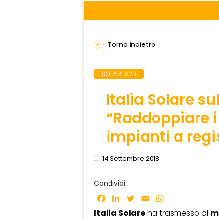
Torna indietro
SOLAREB2B
Italia Solare su
“Raddoppiare i 
impianti a regi
14 Settembre 2018
Condividi:
Facebook
LinkedIn
Twitter
Email
WhatsApp
Italia Solare
ha trasmesso al
mi