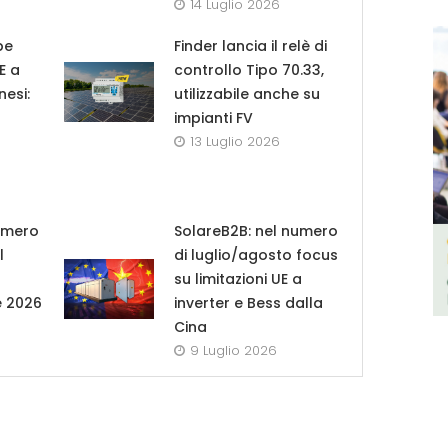
14 Luglio 2026
pe
Finder lancia il relè di
UE a
controllo Tipo 70.33,
nesi:
utilizzabile anche su
impianti FV
13 Luglio 2026
umero
SolareB2B: nel numero
l
di luglio/agosto focus
su limitazioni UE a
e 2026
inverter e Bess dalla
Cina
9 Luglio 2026