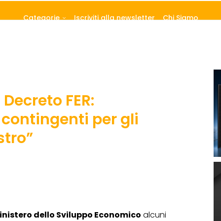
Categorie
Iscriviti alla newsletter
Chi Siamo
l Decreto FER:
contingenti per gli
stro”
nistero dello Sviluppo Economico
alcuni