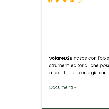
Facebook
LinkedIn
Twitter
Email
WhatsApp
SolareB2B
nasce con l’obiet
strumenti editoriali che po
mercato delle energie rinnov
Documenti »