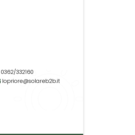
0362/332160
lopriore@solareb2b.it