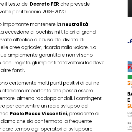
e il testo del
Decreto FER
che prevede
abili per il triennio 2018-2020.
tto importante mantenere la
neutralità
tta eccezione di pochissimi titolari di grandi
rvate all’eolico a causa del divieto di
le aree agricole”, ricorda Italia Solare. “La
nque ampiamente garantita e non vi sono
on i registri, gli impianti fotovoltaici laddove
ltre fonti”.
ono certamente molti punti positivi di cui ne
ia riteniamo importante che possa essere
mentare, almeno raddoppiandoli, i contingenti
tro per consentire un reale sviluppo del
linea
Paolo Rocco Viscontini
, presidente di
iediamo che sia confermata la frequente
r dare tempo agli operatori di sviluppare