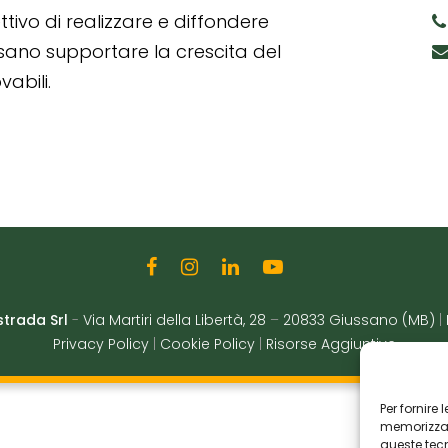
tivo di realizzare e diffondere
ssano supportare la crescita del
abili.
strada Srl
-
Via Martiri della Libertà, 28
–
20833 Giussano (MB)
|
Privacy Policy
|
Cookie Policy
|
Risorse Aggiuntive
Per fornire
memorizzare
queste tec