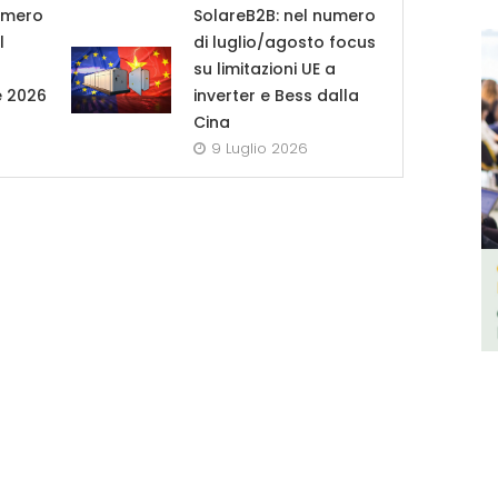
umero
SolareB2B: nel numero
l
di luglio/agosto focus
su limitazioni UE a
e 2026
inverter e Bess dalla
Cina
9 Luglio 2026