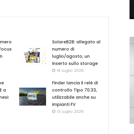
umero
SolareB2B: allegato al
 focus
numero di
in
luglio/agosto, un
inserto sullo storage
14 Luglio 2026
pe
Finder lancia il relè di
UE a
controllo Tipo 70.33,
nesi:
utilizzabile anche su
impianti FV
13 Luglio 2026