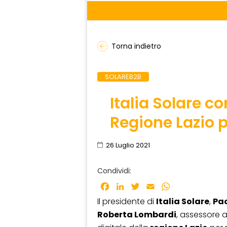
Torna indietro
SOLAREB2B
Italia Solare c
Regione Lazio p
26 Luglio 2021
Condividi:
Facebook
LinkedIn
Twitter
Email
WhatsApp
Il presidente di
Italia Solare
,
Pao
Roberta Lombardi
, assessore 