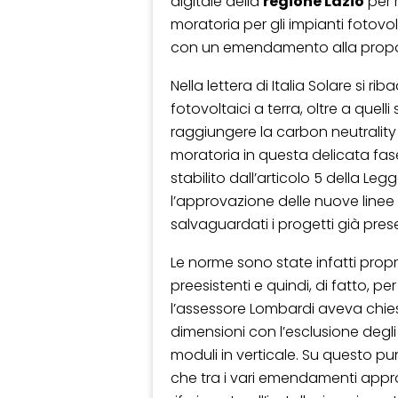
digitale della
regione Lazio
per r
moratoria per gli impianti fotovo
con un emendamento alla propos
Nella lettera di Italia Solare si ri
fotovoltaici a terra, oltre a quell
raggiungere la carbon neutrality 
moratoria in questa delicata fase
stabilito dall’articolo 5 della L
l’approvazione delle nuove lin
salvaguardati i progetti già prese
Le norme sono state infatti propr
preesistenti e quindi, di fatto, pe
l’assessore Lombardi aveva chies
dimensioni con l’esclusione degl
moduli in verticale. Su questo pun
che tra i vari emendamenti approv