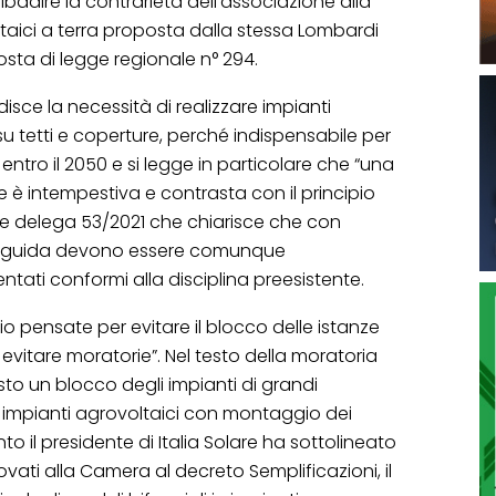
ibadire la contrarietà dell’associazione alla
ltaici a terra proposta dalla stessa Lombardi
ta di legge regionale n° 294.
badisce la necessità di realizzare impianti
i su tetti e coperture, perché indispensabile per
entro il 2050 e si legge in particolare che “una
 è intempestiva e contrasta con il principio
egge delega 53/2021 che chiarisce che con
ee guida devono essere comunque
ntati conformi alla disciplina preesistente.
io pensate per evitare il blocco delle istanze
r evitare moratorie”. Nel testo della moratoria
to un blocco degli impianti di grandi
i impianti agrovoltaici con montaggio dei
to il presidente di Italia Solare ha sottolineato
ati alla Camera al decreto Semplificazioni, il