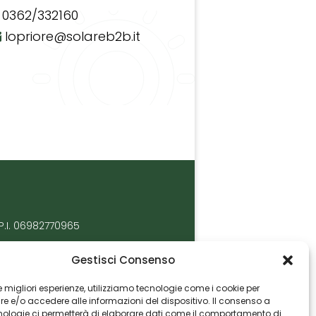
0362/332160
lopriore@solareb2b.it
P.I. 06982770965
Gestisci Consenso
 le migliori esperienze, utilizziamo tecnologie come i cookie per
 e/o accedere alle informazioni del dispositivo. Il consenso a
nologie ci permetterà di elaborare dati come il comportamento di